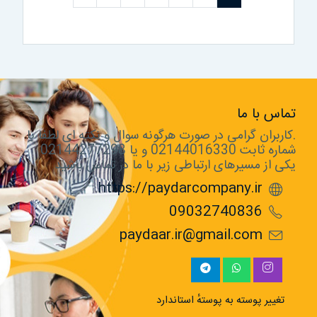
تماس با ما
.کاربران گرامی در صورت هرگونه سوال و نکته ای لطفا با
شماره ثابت 02144016330 و یا 02144277298
یکی از مسیرهای ارتباطی زیر با ما در تماس باشید
https://paydarcompany.ir
09032740836
paydaar.ir@gmail.com
تغییر پوسته به پوستهٔ استاندارد