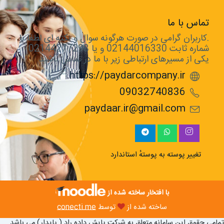
تماس با ما
.کاربران گرامی در صورت هرگونه سوال و نکته ای لطفا با
شماره ثابت 02144016330 و یا 02144277298
یکی از مسیرهای ارتباطی زیر با ما در تماس باشید
https://paydarcompany.ir
09032740836
paydaar.ir@gmail.com
تغییر پوسته به پوستهٔ استاندارد
با افتخار ساخته شده از
ساخته شده از
توسط
conecti.me
تمامی حقوق این سامانه متعلق به شرکت پایش داده راد ( پایدار) می باشد