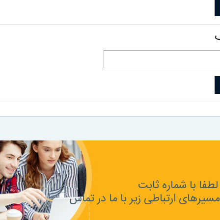
طفا با شماره ثابت
 یا 02144277298 یکی از مسیرهای ارتباطی زیر با ما در تماس